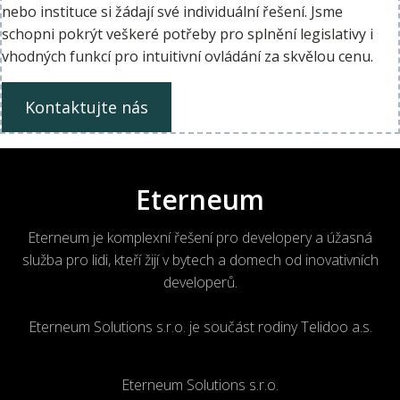
nebo instituce si žádají své individuální řešení. Jsme
schopni pokrýt veškeré potřeby pro splnění legislativy i
vhodných funkcí pro intuitivní ovládání za skvělou cenu.
Kontaktujte nás
Eterneum
Eterneum je komplexní řešení pro developery a úžasná
služba pro lidi, kteří žijí v bytech a domech od inovativních
developerů.
Eterneum Solutions s.r.o. je součást rodiny Telidoo a.s.
Eterneum Solutions s.r.o.