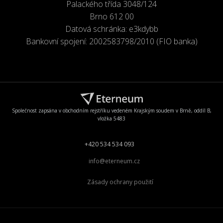
Palackého třída 3048/124
Brno 612 00
Datová schránka: e3kdybb
Bankovní spojení: 2002583798/2010 (FIO banka)
Společnost zapsána v obchodním rejstříku vedeném Krajským soudem v Brně, oddíl B,
vložka 5483
+420 534 534 093
info@eterneum.cz
Zásady ochrany použití