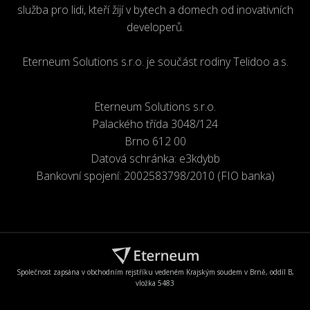
služba pro lidi, kteří žijí v bytech a domech od inovativních
developerů.
Eterneum Solutions s.r.o. je součást rodiny Telidoo a.s.
Eterneum Solutions s.r.o.
Palackého třída 3048/124
Brno 612 00
Datová schránka: e3kdybb
Bankovní spojení: 2002583798/2010 (FIO banka)
Společnost zapsána v obchodním rejstříku vedeném Krajským soudem v Brně, oddíl B,
vložka 5483