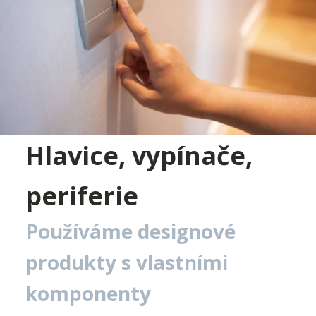
Hlavice, vypínače,
periferie
Používáme designové
produkty s vlastními
komponenty