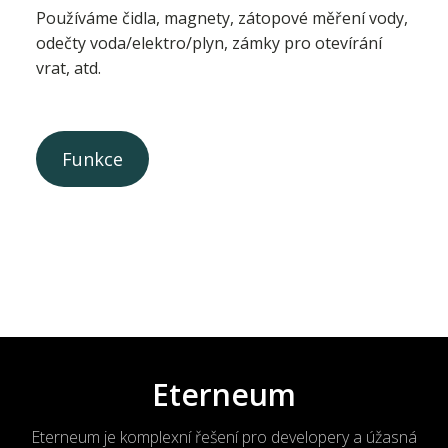
Používáme čidla, magnety, zátopové měření vody,
odečty voda/elektro/plyn, zámky pro otevírání
vrat, atd.
Funkce
Eterneum
Eterneum je komplexní řešení pro developery a úžasná