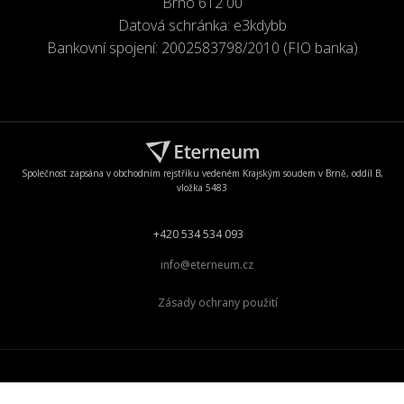
Brno 612 00
Datová schránka: e3kdybb
Bankovní spojení: 2002583798/2010 (FIO banka)
Společnost zapsána v obchodním rejstříku vedeném Krajským soudem v Brně, oddíl B,
vložka 5483
+420 534 534 093
info@eterneum.cz
Zásady ochrany použití