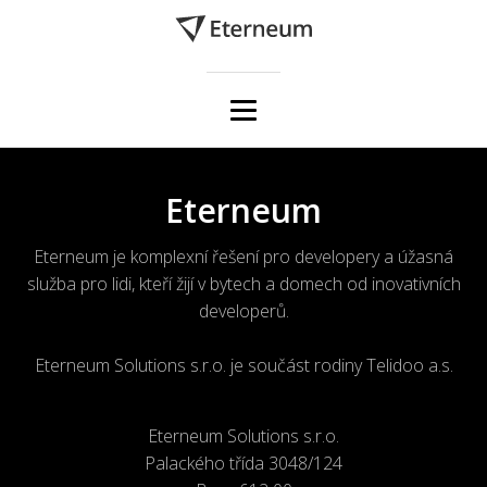
Eterneum
Eterneum je komplexní řešení pro developery a úžasná
služba pro lidi, kteří žijí v bytech a domech od inovativních
developerů.
Eterneum Solutions s.r.o. je součást rodiny Telidoo a.s.
Eterneum Solutions s.r.o.
Palackého třída 3048/124