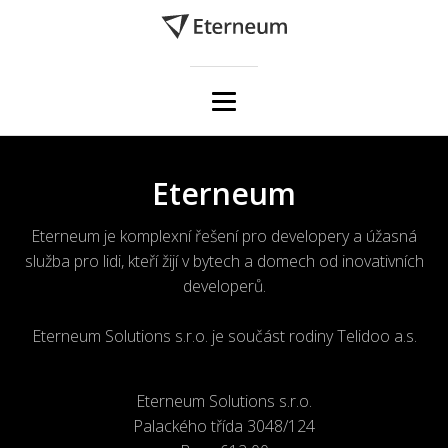
Eterneum
Eterneum je komplexní řešení pro developery a úžasná
služba pro lidi, kteří žijí v bytech a domech od inovativních
developerů.
Eterneum Solutions s.r.o. je součást rodiny Telidoo a.s.
Eterneum Solutions s.r.o.
Palackého třída 3048/124