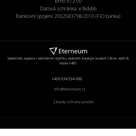
Brno 612 00
Datová schránka: e3kdybb
Bankovní spojení: 2002583798/2010 (FIO banka)
Společnost zapsána v obchodním rejstříku vedeném Krajským soudem v Brně, oddíl B,
vložka 5483
+420 534 534 093
info@eterneum.cz
Zásady ochrany použití